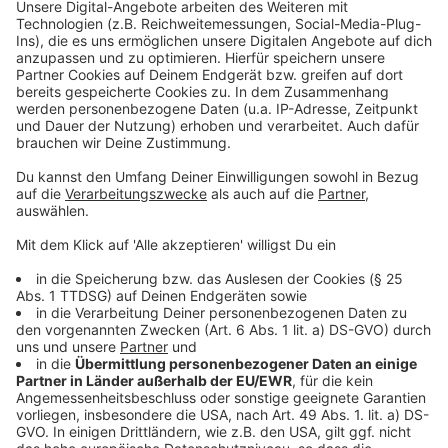
Auch wenn sie nicht mehr grassiert, ist die
Blauzungenkrankheit trotzdem noch spürbar. Die
ehemals erkrankten Tiere produzieren immer noch
nicht Milch wie früher, und die Produktionseinbußen
merken die Molkereien noch stark, heißt es. Dort
kommt immer noch weniger Milch an als vor dem
Auftreten der Blauzungenkrankheit.
Anzeige
Mehr Meldungen aus Leverkusen
Anzeige
Neue Betriebshöfe der Wupsi - Einigung im Ausschuss
Leverkusen-Küppersteg: Kreuzung gesperrt
Bayer 04 Leverkusen nimmt einen Punkt aus der