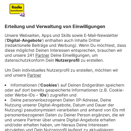
Entwarnung für Leverkusener Kühe:
Blauzungenkrankheit im Griff
Anzeige
Während die Menschen gerade wieder häufiger
kränkeln, gibt es Entwarnung für die Leverkusener
Kühe und Rinder. Die im Sommer grassierende
Blauzungenkrankheit ist durch Impfungen im Griff.
Folgen hat sie trotzdem noch.
Anzeige