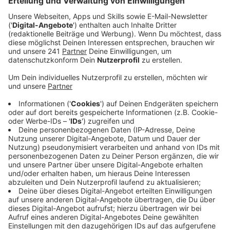
Anzeige
Man habe Messungen an der Flüssigkeit durchgeführt,
sagt uns die Feuerwehr. Die hätten keine konkreten
Hinweise auf einen gefährlichen Stoff geliefert.
Deswegen besteht kein Risiko von Vergiftungen oder
anderen Schäden.
Anzeige
Parallel weitere Einsätze der Feuerwehr
Anzeige
Parallel zum Einsatz in Opladen wurde die Leitstelle
noch über einen Wasserschaden, einen