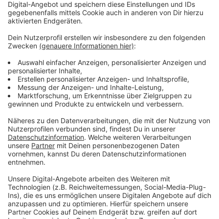
Heimrauchmelder und einen Einsatz Person hinter Tür
alarmiert. Darum kümmerten sich die Einheiten
Wiesdorf, Schlebusch und Rheindorf sowie eine
aktuellen Besatzung des Grundlehrganges. An den
Einsätzen waren insgesamt 19 Fahrzeuge 52
Einsatzkräfte beteiligt.
Anzeige
Weitere Meldungen aus Leverkusen
Anzeige
Streit um Wahlplakate in Leverkusen: Falsch gehängt?
Leverkusener soll Betrugsbande angeführt haben
Erstes Fazit zum Berliner Platz in Leverkusen