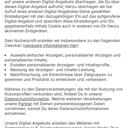
Erste Pressekonferenz
Anzeige
«Ich will gewinnen, aber auf eine bestimmte Art und
Weise. Mit dominantem und attraktivem Fußball»,
stellte ten Hag bei seiner Vorstellung als neuer Bayer-
Coach klar. Er muss jetzt einen neuen Kader aufstellen,
denn Abwehrchef Jonathan Tah steht vor einem
ablösefreien Wechsel zum FC Bayern. Die Zukunft von
Florian Wirtz, Victor Boniface und Alejandro Grimaldo
ist offen.
«Ich habe ein Bild von einem Kader, aber noch nicht im
Detail», sagte Erik ten Hag.
Anzeige