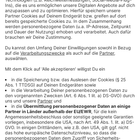
©
Radio Leverkusen/Gaede
Anzeige
Mehr News aus Leverkusen
Anzeige
Erik ten Hag wird Trainer bei Bayer 04 Leverkusen
Fixheider Straße: Sperrung in Leverkusen aufgehoben
Smartphone-Regeln an Leverkusener Schulen
Anzeige