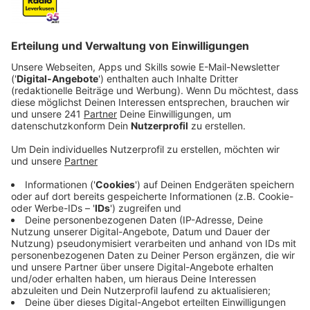
Veröffentlicht:
Montag, 26.05.2025 11:10
Anzeige
Erik ten Hag hatte zuletzt Manchester United trainiert.
Jetzt wird der 55-jährige Niederländer laut Vertrag für
zwei Jahre Coach der Werkself. Ten Hag war schon
seit Beginn der Trainersuche einer der Topkandidaten,
heißt es. Seine erfolgreichste Karrierephase hatte er
mit dem niederländischen Hauptstadtclub Ajax
Amsterdam. Dort gewann er unter anderem dreimal die
Meisterschaft und zweimal den Pokal. Den deutschen
Fußball hat er auch schon kennengelernt: von 2014 bis
2016 trainierte er die zweite Mannschaft von Bayern
München.
Anzeige