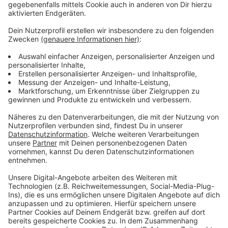
Karneval möglicherweise wieder viele Menschen
gegenseitig anstecken werden. Der
Hausärztesprecher rät deshalb, dass wir in großen
Menschenansammlungen aktuell doch nochmal zur
Maske zu greifen sollten.
Anzeige
Mehr Meldungen aus Leverkusen
Anzeige
Kein "Offener Brücke(n)tag" für die Leverkusener
Neue Pflegeausbildung in Leverkusen
Stadtelternrat plant Umfrage in Leverkusen
Anzeige