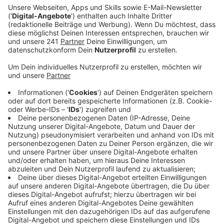
Veröffentlicht:
Freitag, 26.01.2024 06:33
Anzeige
Nicht nur die Grippe, sondern vor allem auch wieder
eine steigende Zahl von Covid-Erkrankungen grassiert
in Leverkusen – bei Covid beobachtet unser
Hausärztesprecher gerade besonders viele schwere
Krankheitsverläufe. Tendenziell ließen sich aktuell
aber auch viele Leverkusener wegen schwächerer
Erkältungssymptome schon krankschreiben – weil wir
durch die negative Nachrichtenlage und generell im
Winter weniger belastbar sind. Insgesamt geht er
davon aus, dass die aktuelle Krankheitswelle noch bis
Anfang März weiterrollen wird, weil sich auch an