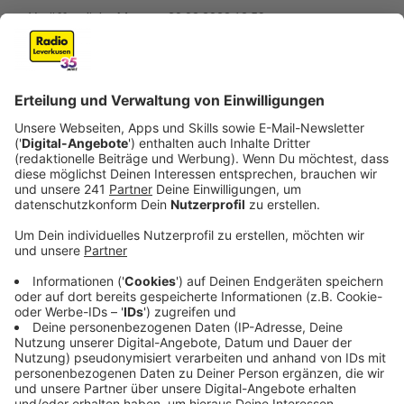
Veröffentlicht:
Montag, 20.03.2023 13:59
Anzeige
Am Freitagabend soll der Mann eine Frau in Quettingen
belästigt haben. Sie hatte sich in ihr Auto gebeugt, um
etwas herauszunehmen. Dabei soll der Unbekannte sie
begrabscht haben. Als sie sich umdrehte und laut
schrie, soll der Mann geflüchtet sein. Er hatte die
Kapuze ins Gesicht gezogen, berichtete die Frau der
Polizei. Wer am Freitagabend gegen 19 Uhr am
Quettinger Feld etwas Verdächtiges bemerkt hat, soll
sich bei der Polizei melden.
Anzeige