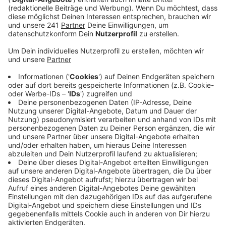
Veröffentlicht:
Mittwoch, 31.05.2023 06:39
Anzeige
Denn laut Stadt prägt in Armut aufwachsen oft das
gesamte weitere Leben – viele betroffene Kinder
würden in nahezu allen Lebensbereichen
Benachteiligungen erfahren. An dem Fachtag im Forum
in Wiesdorf nehmen heute unter anderem Fach- und
Führungskräfte aus den Bereichen Jugendhilfe und
Verwaltung teil, aber zum Beispiel auch kommunale
Politiker, das Netzwerk Kinderamut und der
Landschaftsverband Rheinland.
Anzeige