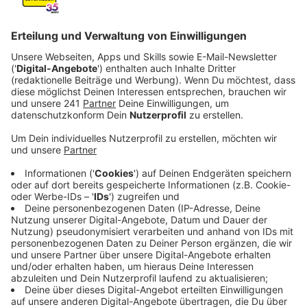
Der Start ist geglückt. So hat die Bahn gestern
(09.02.) den Beginn des großen
Schienenersatzverkehrs rund um unsere Stadt
kommentiert. Hundertprozentig unterschreiben
können das einige Anwohner in Wiesdorf noch
nicht. Dort ist nämlich am Sonntagabend einer der
Ersatzbusse steckengeblieben.
Veröffentlicht:
Dienstag, 10.02.2026 06:35
Anzeige
©
Radio Leverkusen
Anzeige