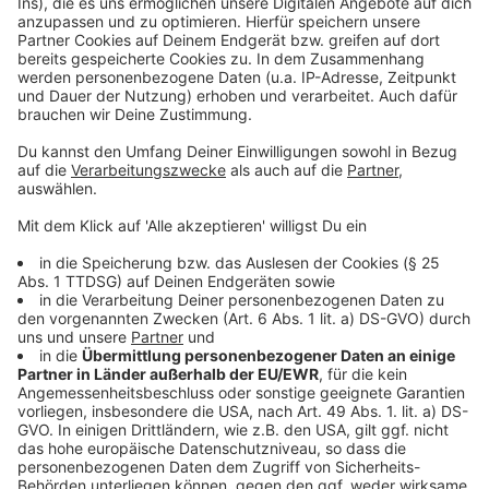
Anzeige
Leverkusener Kinos ziehen positive Bilanz für das Jahr
2026
Leverkusen: Altkleidercontainer in Lützenkirchen
bleiben
Kraniche über Leverkusen: NABU und BUND bitten um
Hinweise
Anzeige