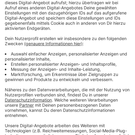
©
Radio Leverkusen
Anzeige
Keine Wendemöglichkeit
Anzeige
Der Bus war versehentlich in die Friedlieb-Ferdinand-
Runge-Straße gefahren. Da es dort sehr eng ist und
der Bus nicht wenden kann, ist er erstmal
festgefahren. Laut Anwohnern soll er auch einige
geparkte Autos touchiert haben.
Anzeige
Weitere Meldungen aus unserer Stadt