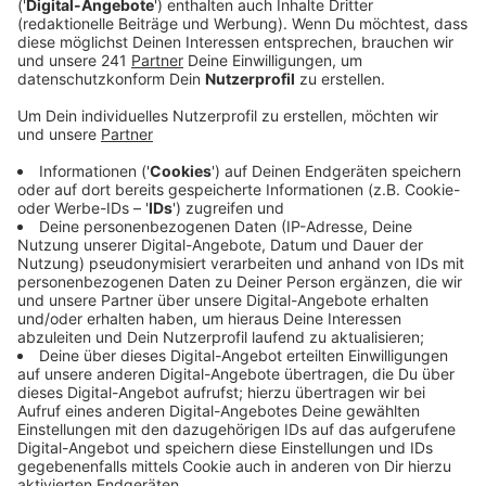
Veröffentlicht:
Donnerstag, 31.08.2023 14:14
Anzeige
Aufgrund des starken Qualms aus einem circa zehn
Meter tiefen Schacht hat die Feuerwehr beim
Eintreffen die Alarmstufe erhöht und auch Kräfte der
Freiwilligen Feuerwehr hinzugezogen, so ein Sprecher
der Leverkusener Feuerwehr. Am Ende stellte sich
heraus, dass wohl jemand eine brennende Zigarette in
den Schacht geworfen hatte. Verletzt wurde niemand,
nach rund einer Stunde konnte die Feuerwehr wieder
abrücken. Auch die EVL wurde von der Feuerwehr
hinzugezogen, da sich hinter dem Schacht ein
sogenannter Trafo-Raum befindet, in dem
Hochspannung herrscht.