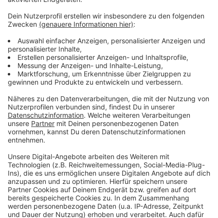
Anzeige
Weitere Meldungen aus Leverkusen
Anzeige
Drei Leverkusener für Nationalteam nominiert
Leverkusener Netzwerk will Wiedereinstieg erleichtern
Urteil im Prozess um Leverkusener Drogenhändler
Anzeige
Anzeige