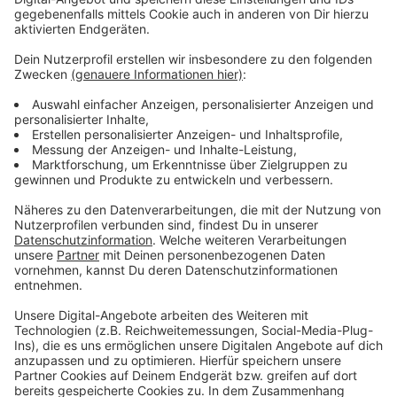
Anzeige
Mehr Meldungen aus Leverkusen
Anzeige
Neuer Mobilfunkmast in Leverkusen-Küppersteg
Leverkusen: Neues Fahrradparkhaus in Opladen
Coronavirus: Fast 570.000 Euro Bußgelder für
Leverkusen