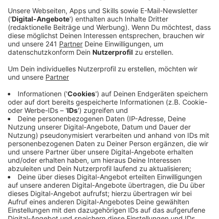
Veröffentlicht:
Donnerstag, 11.05.2023 06:44
Anzeige
Am 01. Juni soll die Geflüchtetenunterkunft an der
Auermühle in Betrieb gehen, sagt die Stadt. Sie fällt in
den Zuständigkeitsbereich der Bezirksregierung. In der
Unterkunft sollen bis zu 500 Geflüchtete Platz finden.
Auch im Gebäude des ehemaligen St. Josef
Krankenhaus soll bald die Unterbringung von
geflüchteten Menschen möglich sein. Dort verzögert
sich die Inbetriebnahme wegen baulicher
Abstimmungen aber auf unbestimmte Zeit. Nach den
zuletzt veröffentlichten Zahlen sind bereits 2000
Menschen aus dem Kriegsgebiet in der Ukraine nach
Leverkusen geflüchtet. Laut Stadt ist die
Unterbringungssituation noch immer angespannt.