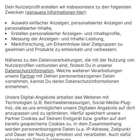
Mehr Meldungen aus Leverkusen
Anzeige
Currenta blickt entspannt auf Rhein-Niedrigwasser
Leverkusener Arbeitnehmer häufiger krank
Leverkusener Bauanträge schneller bearbeiten
Anzeige
Anzeige