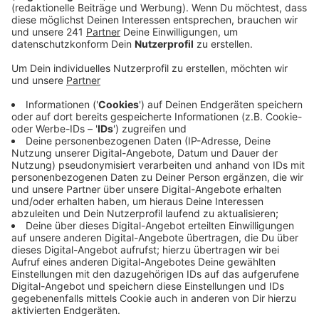
Anzeige
Der Flughafen Köln Bonn belegt mit einer Note von 1,8
sogar einen Spitzenplatz im deutschlandweiten
Vergleich - der Düsseldorfer Flughafen landet mit
einer 2,2 immerhin im oberen Mittelfeld. Luft nach
oben ist laut der Gewerkschaft noch bei der
Gestaltung der Sicherheitsgremien in den Flughäfen.
Dort sollen die Piloten stärker eingebunden
werden. Geprüft werden beim jährlichen
Flughafencheck die Infrastruktur und die
Arbeitsprozesse in Sachen Betriebssicherheit. Den
Check gibt es schon seit über 40 Jahren.
Anzeige