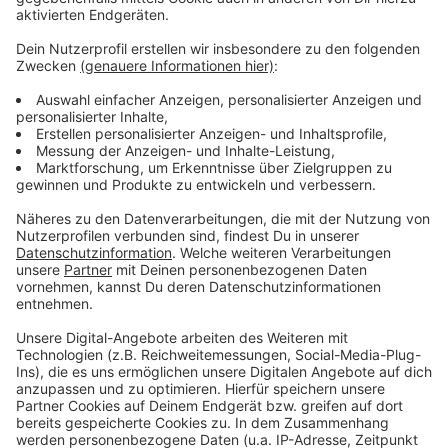
Weitere Meldungen für Leverkusen:
Anzeige
Leverkusen-Mitte: Unterführung im Januar wieder frei
Weihnachtsmärkte in Leverkusen: Händler verkauften
deutlich weniger
Leverkusener Gesundheitsamt befürchtet Winter-
Corona-Welle
Anzeige