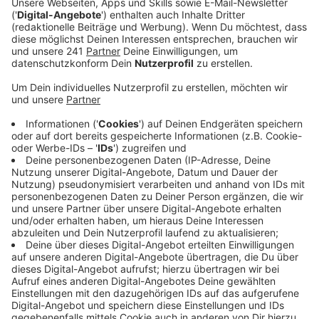
Veröffentlicht:
Freitag, 30.12.2022 06:53
Anzeige
Bedeutet: So sind bürgerschaftlich Engagierte und
zivilgesellschaftliche Organisationen aus unserer
Stadt berechtigt, ab 1. Januar einen Förder-Antrag zu
stellen. Das können neben Vereinen und Stiftungen
zum Beispiel auch Nachbarschaftsinitiativen sein –
Hauptsache das Thema Nachhaltigkeit spielt dabei
eine Rolle. Denn: Das Förder-Programm steht im
kommenden Jahr unter dem Motto „Zukunft gestalten
– nachhaltiges Engagement leben“. Insgesamt gehen
19.000 Euro aus dem Fördertopf nach Leverkusen.
Hier
geht es zu den weiteren Infos und zum Antrag.
Anzeige