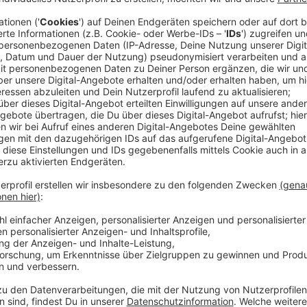
Eine aktuelle Analyse der Agentur Russell Reynolds ze
Vorstände der DAX-Unternehmen weiblich ist. Die 
Covestro haben jedoch noch Nachholbedarf.
Anzeige
Commerzbank ist Spitzenreiter
Anzeige
Das zeigt eine Erhebung von der Agentur Russell Rey
eine Frau in ihrem Vorstand. Bei Covestro ist der Vor
bei Bayer sind es nur 17 Prozent. Spitzenreiter de
Dort arbeiten drei Männer und drei Frauen im Vorsta