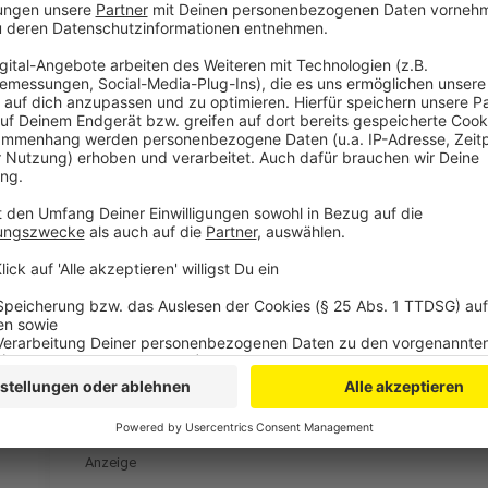
Anzeige
Weitere Meldungen aus Leverkusen
Anzeige
Vorbereitungen zur Bundestagswahl in Leverkusen
Fortschritte beim Bau der Leverkusener Rheinbrücke
Bayer 04 Leverkusen: Rekorde und internationale Bel
Anzeige