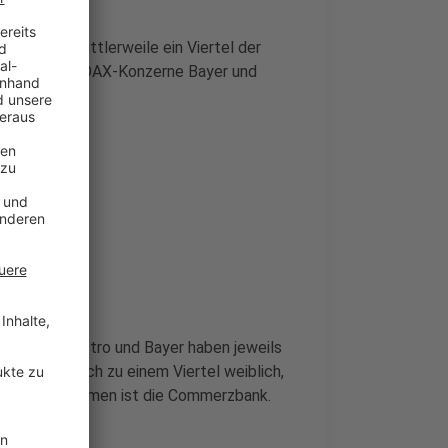
igt, dass mittlerweile ein Viertel der
Leverkusener DAX-Konzerne Bayer und
nolds. Covestro und Bayer haben jeweils
stand also auch zu einem Viertel weiblich,
r DAX-Unternehmen ist die Commerzbank.
nd.