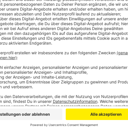
gestalten!
Veröffentlicht:
Mittwoch, 21.12.2022 16:33
Anzeige
Essen und Trinken
Freizeit un
Umwelt und W
Anzeige
Anzeige