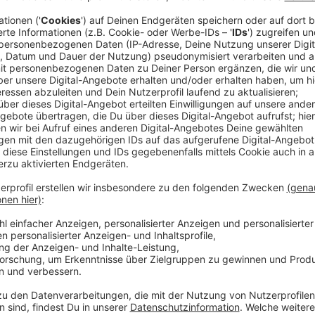
Idee hinter dem Projekt
Anzeige
Jeden Dienstag um 11:00 Uhr können alle, die Lust 
Initiative richtet sich besonders an alleinstehende 
Möglichkeit zu geben, gemeinschaftlich in den Tag z
Anzeige
Anmeldung und Kontakt
Anzeige
Interessierte können sich bei Mechthild Alberts un