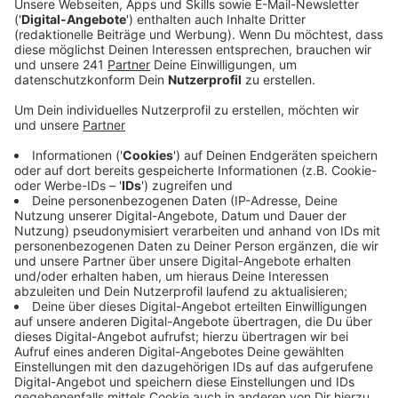
Offensivspieler Malik Tillman bekannt gegeben.
Veröffentlicht:
Donnerstag, 28.05.2026 11:54
Anzeige
Ex-Leverkusener und Hoffnungen
Anzeige
Nicht nominiert sind Aleix García (Spanien) und Eliesse
Ben Seghir (Marokko). Auch der ehemalige
Leverkusener Jeremie Frimpong ist nicht für die
Niederlande dabei. Besser sieht das für die Ex-
Leverkusener Matěj Kovář, Adam Hložek und Borja
Iglesias aus. Die drei wurden für Tschechien und
Spanien in den Kader berufen. In den nächsten Tagen
können dann noch Palacios und Maza auf ein WM-