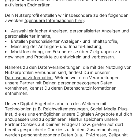
Ticket hoffen.
Anzeige
Weitere Meldungen aus Leverkusen
Anzeige
Bayer 04 Leverkusen: Maßnahmen gegen inoffizielle
Ticket-Zweitmärkte
A59 Richtung Leverkusen früher wieder frei
Marktquiz auf Opladener Wochenmarkt
Anzeige