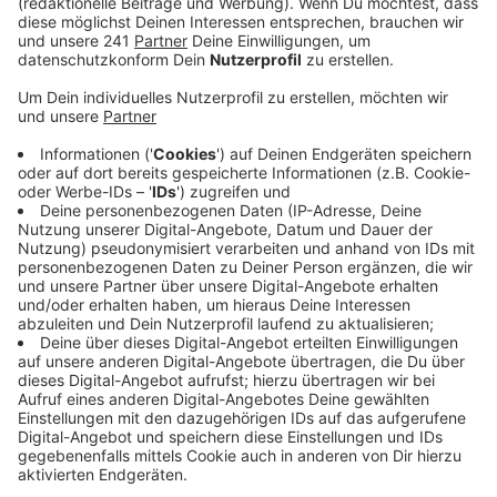
Anzeige
Wie viele genau das sein, teilte der Konzern nicht mit.
Das Management und der Betriebsrat hätten sich
darauf geeinigt, einzelne Standorte nicht weiter zu
kommentieren. Ursprünglich hieß es, dass 90 der rund
130 Häuser geschlossen werden müssen. Damit bleibt
auch die Zukunft der Leverkusener Filiale vorerst
ungewiss. Zuletzt hatte der Online-Händler buero.de
Interesse an der Filiale in Wiesdorf gezeigt.
Anzeige
Weitere Meldungen aus Leverkusen
Anzeige