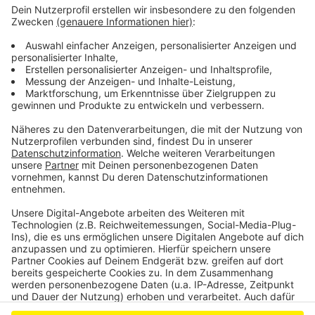
Ärztekammer Nordrhein für Änderung der
Blutspenderegelung
National Express betreibt RE1 noch bis 2033
Wiesdorf: TSV will "Haus der Talente" bauen
Anzeige
Anzeige
Anzeige