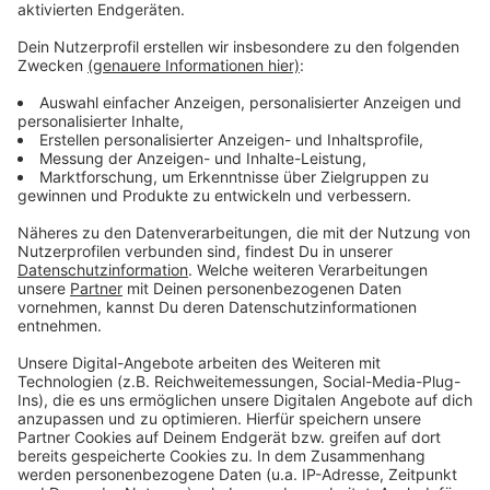
gar ein Abriss unvermeidlich.
Anzeige
Weitere Meldungen aus Leverkusen
Anzeige
Ausbau des Rennbaum-Kreisels steht bevor
Kinopolis will sich künftig besser aufstellen
Calevornia soll aufgesplittet werden
Anzeige