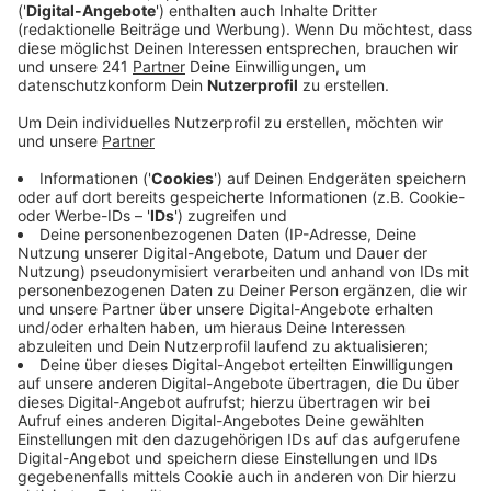
Anzeige
Vor allem in Wiesdorf, Rheindorf und Hitdorf waren die
Geräusche gut zu hören. Jetzt ist klar: Sie kamen von
der anderen Rheinseite aus Köln-Worringen. Das
Chemieunternehmen Ineos hat in der Nacht
kontrolliert Dampf eines Produktionskessels
abgelassen. Dieser Vorgang führe zu solchen
Geräuschen, hat uns ein Sprecher bestätigt. Eine
Gefahr für die Bevölkerung bestand zu keinem
Zeitpunkt.
Anzeige
Weitere Meldungen aus Leverkusen
Anzeige