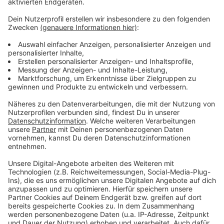
Leverkusener Klinikum: Verbesserte Notfallversorgung
Leverkusener Schwimmbäder: CaLevornia macht drei
Wochen zu
EVL erneuert Versorgungsleitungen in Leverkusen
Anzeige