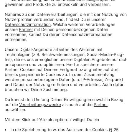
Während der Streckensanierungen fahren insgesamt
vier Ersatzbuslinien durch Leverkusen:
SEV RE7: Diese Linie fährt zwischen Leverkusen Mitte
und Wuppertal Hauptbahnhof und hält dabei an den
üblichen Stationen des RE7, also unter anderem in
Opladen. Diese Linie fährt im 10-Minuten-Takt. Nachts
wird sie bis Köln Messe/Deutz verlängert.
SEV RE7X: Diese Linie hält nur in Leverkusen Mitte,
Solingen Hauptbahnhof und Wuppertal Hauptbahnhof.
Diese Linie fährt im 10-Minuten-Takt. Nachts wird sie
bis Köln Messe/Deutz verlängert.