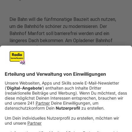
Die Bahn will die fünfmonatige Bauzeit auch nutzen,
um die Bahnhöfe schöner zu modernisieren. Der
Bahnhof Manfort soll barrierefrei werden und ein
längeres Dach bekommen. Am Opladener Bahnhof
sollen die Aufzüge ausgetauscht und die Unterführung
schöner gemacht werden. Beide Stationen sollen
außerdem neue Anzeigetafeln und LED-Beleuchtung
erhalten. Außerdem will die Bahn rund 1,2 Kilometer
neue Schallschutzwände aufbauen. Bis Herbst soll hier
alles fertig sein.
Anzeige
Arbeiten an Bahnhöfen
Anzeige