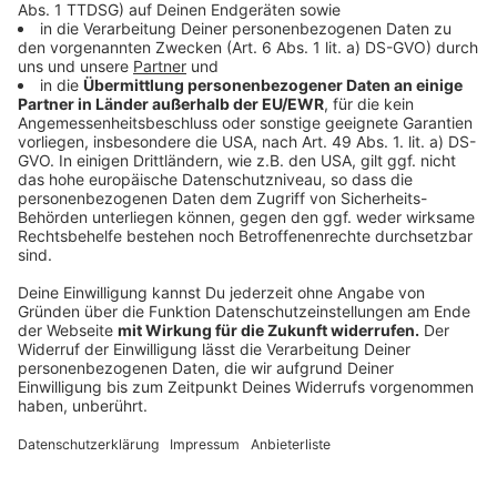
SEV RB48: Diese Linie fährt zwischen Köln Mülheim
und Wuppertal-Oberbarmen und hält dabei an den
üblichen Stationen der RB48, also unter anderem in
Manfort und Opladen. Diese Linie fährt zwischen Köln-
Mülheim und Solingen im 30-Minuten-Takt, zwischen
Solingen und Wuppertal-Oberbarmen im 15-Minuten-
Takt. Nachts wird sie bis Köln Messe/Deutz
verlängert.
SEV RB48X: Diese Linie fährt zwischen der S-Bahn-
Haltestelle Rheindorf und Solingen Mitte.
Zwischendurch hält sie in Leichlingen Wallgraben und
Leichlingen Bahnhof. Diese Linie fährt im 20-Minuten-
Takt.
Am Wochenende und in Tagesrandlagen fahren die