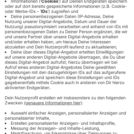
Während die Strecke saniert wird, sollen auch die
Bahnhöfe neue Beleuchtung und Anzeigetafeln
bekommen. Außerdem bekommt der Bahnhof Manfort
ein neues Dach und wird barrierefrei. Die Bahnsteige
werden so umgebaut, dass Fahrgäste in Zukunft ohne
Stufen in die Bahn steigen können. In Opladen sind die
Aufzüge ein Thema. Die Bahn will sie austauschen und
die Unterführung neu gestalten. Auch Anwohner an der
Bahnstrecke sollen profitieren. Die Bahn will auf rund
1,2 Kilometern neue Lärmschutzwände aufstellen.
Anzeige
So fährt der Ersatzverkehr in Leverkusen
Anzeige