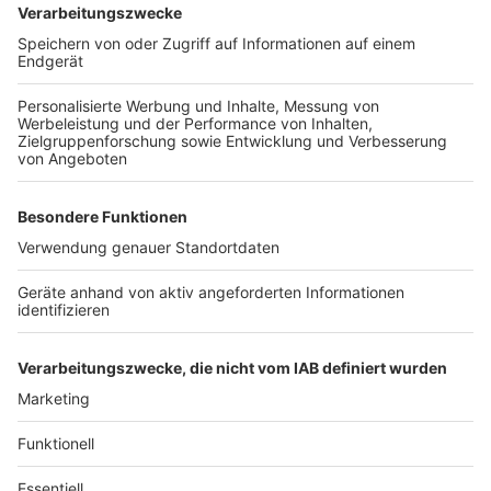
Linien laut Bahn mit einer geringeren Taktung.
Anzeige
Weitere Meldungen aus Leverkusen
Anzeige
Leverkusener Autobahnen bleiben wohl auch 2026
Stau-Hotspot
Sicherheit im Leverkusener Karneval
Blitzer auf Zoobrücke gehen in Betrieb
Anzeige