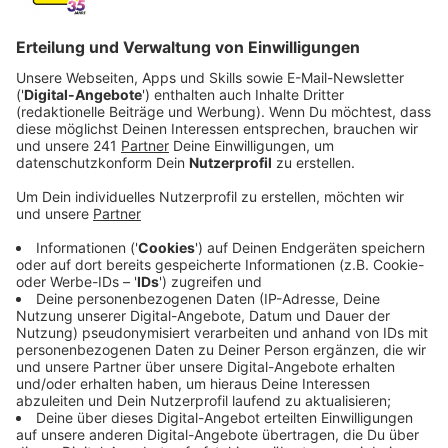
Anzeige
Hauskontrollen in Leverkusen
Anzeige
Seit den frühen Morgenstunden sind über 100 Beamte
im Einsatz, um rund 100 Gebäude im Land zu
kontrollieren. Auch in Leverkusen wird wegen des
Verdachts von Gesetzesverstößen ermittelt. Der
Fokus liegt auf Baumängeln, Verstößen bei
Hygienevorschriften, Schwarzarbeit und
Sozialleistungsmissbrauch. Ministerin Scharrenbach
betont, dass das Versteckspiel von Sozialbetrügern
und kriminelle Machenschaften auf dem Wohnungs-