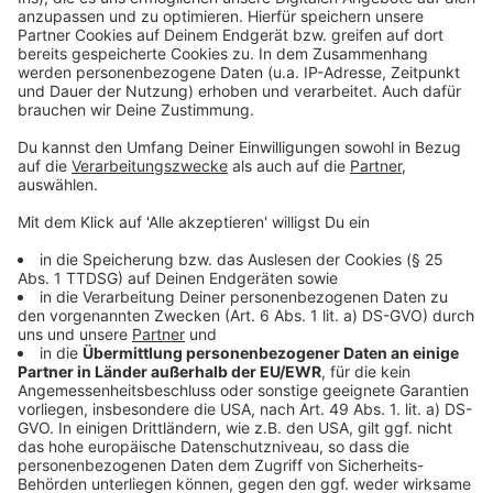
Mehr Nachrichten aus Leverkusen
Anzeige
Demo vor Bundestagswahl in Leverkusen
Unfall mit vier beteiligten Autos: Kreuzung gesperrt
Leverkusen: Was flog in die Fenster des Regionalzugs?
Anzeige