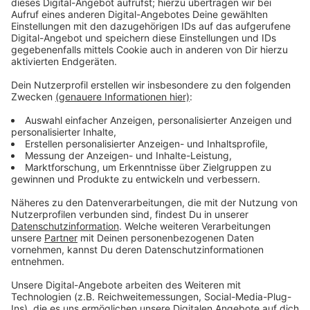
und Arbeitsmarkt beendet werden sollen.
Anzeige
Großaktion in ganz NRW
Anzeige
Hunderte Durchsuchungen finden in NRW statt. Auch
in
Duisburg, Gelsenkirchen, Krefeld und Wuppertal
sind
Polizei, Zoll und Gesundheitsamt unterwegs, um
mutmaßliche illegale Strukturen aufzudecken. Neben
Wohnungen werden auch Arbeitgeber kontrolliert.
Welche Wohnungen in Leverkusen genau durchsucht
werden, bleibt vorerst unklar.
Anzeige