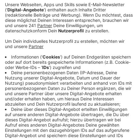
im neuen Jahr zeitnah weitere Teile der Anlage
wieder hochfahren zu können - unter anderem zur
Klärschlamm- und Abwasserverbrennung.
Veröffentlicht:
Dienstag, 27.12.2022 16:18
Anzeige
Der Leverkusener Begleitkreis, der die zuständigen
Behörden mit Gutachten bei der Entscheidungsfindung
zu weiteren Schritten unterstützt, sieht dafür keine
größeren Hürden. Aktuell laufen jedoch noch
Überprüfungen durch den TÜV. Grund dafür seien unter
anderem verschärfte Vorgaben für die Annahme von
Abfällen, so ein Sprecher. Ein entsprechendes
Gutachten sei aber fast fertig. Weniger gilt das für die
Ermittlungen zur Explosionsursache. Laut der Kölner
Staatsanwaltschaft stehen auch hier noch Gutachten