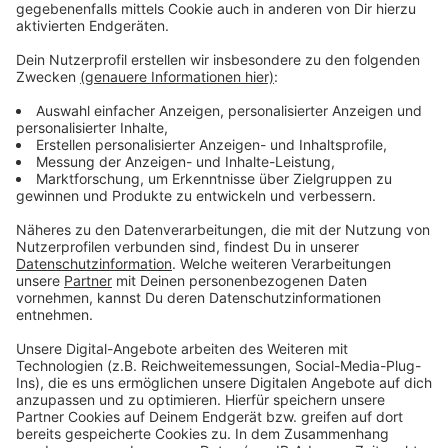
aus, und zwar die der Sachverständigen. Nach wie vor
wird gegen vier Currenta-Mitarbeiter unter anderem
wegen fahrlässiger Tötung ermittelt.
Anzeige
Weitere Meldungen
Anzeige
A3 bei Leverkusen: Unfall mit vier Autos
AVEA: Mehr Müll in Leverkusen durch Corona
Rückblick: Neue Bahnstadt Opladen weiter gewachsen
Anzeige