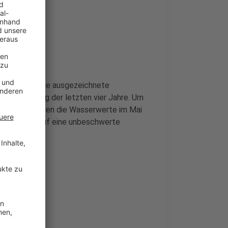
see weisen eine ausgezeichnete
 Überwachung der letzten vier Jahre. Um
klar sind, sollen die Wasserwerte im Mai
 Badegäste auf eine unbeschwerte