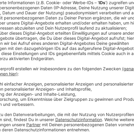
Vorbereitungen für den Sommer
Anzeige
Sowohl der Hitdorfer See als auch der große Silber
Wasserqualität auf. Diese Bewertung basiert auf der
sicherzustellen, dass die Seen auch im Sommer start
2025 erneut gemessen werden. So können sich alle
Badesaison freuen.
Anzeige
Mehr Nachrichten aus Leverkusen
Anzeige