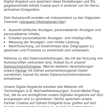
Die Stadtverwaltung betont, dass ihr tote oder kranke
Tiere auf keinen Fall anfassen solltet. Auch Hunde
sollten nicht in die Nähe solcher Tiere gelassen
werden. Befallene Tiere erkennt man vor allem daran,
dass sie ihren Fluchtdrang und ihre Scheu verlieren.
Hier gibt euch die Stadt weitere Infos.
Anzeige
Weitere Meldungen aus Leverkusen
Anzeige
Aufbau für Christkindchenmarkt startet
Übersicht über die Martinszüge in Leverkusen
CDU Leverkusen: Kandidatenteam für die