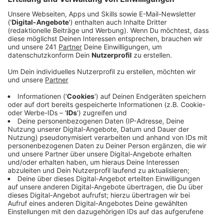
Anzeige
In Leverkusen gibt es einen Fall der Hasenpest. Das
meldet die Stadtverwaltung. Eine Jägerin hatin Hitdorf
ein krankes Tier entdeckt. Die Hasenpest, auch
Tularämie genannt, befällt vor allem wildlebende
Hasen, Kaninchen und Nagetiere, kann aber auch auf
Menschen und Haustiere übertragen werden. Der
Übertragungsweg erfolgt hauptsächlich durch
direkten Kontakt.
Anzeige
Wichtige Vorsichtsmaßnahmen
Anzeige