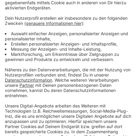
Die Grünen Leverkusen kritisieren unter anderem, dass
für den Bau Heideland zerstört wird. Auch der
Luftsportclub und Anwohner haben Bedenken. Der
Stadtrat wird nächsten Monat endgültig über das
Bauprojekt entscheiden.
Anzeige
Weitere Meldungen aus Leverkusen
Anzeige
Längere Schnellbusse wegen Bahnstreik in Leverkusen
Wochen gegen Antisemitismus in Leverkusen
Schlaglöcher auf Leverkusener Straßen
Anzeige