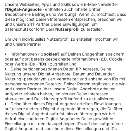
grünes Licht für das Bauprojekt gegeben.
Veröffentlicht:
Mittwoch, 24.01.2024 10:37
Anzeige
Zwischen Kurtekottenweg und Elisabeth-Langgässer-
Straße wollen die beiden Vereine einen Komplex
bauen, in dem minderjährige Sporttalente wohnen und
betreut werden können – so der Plan der Bayer
Immobilienfirma. Ihr gehört das Grundstück am
Kurtekotten zum großen Teil. Für den Bau in der Nähe
des Bayer-Kindergartens sprechen laut
Verwaltungsvorlage unter anderem die Nähe zu
verschiedenen Trainingsstätten, Schulen und eine gut
Anbindung an Busse und Bahnen. Alternative Standorte
seien nicht vorhaben.