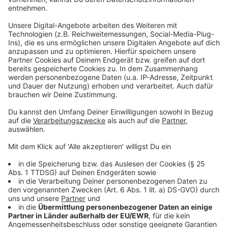
Anzeige
Jugendprogramm in Opladen
Anzeige
In der Opladener Bahnstadt gibt es morgen Programm
speziell für Jugendliche. Beim Brennpunkt Jam von 11
bis 17 Uhr gibt es zum Beispiel Workshops rund um
Graffiti sprühen oder Skaten. Bei einem Skate-
Wettbewerb könnt ihr Preise gewinnen. Weitere Tipps
für euer Wochenende findet ihr
in unserem
Veranstaltungskalender
, wir wünschen euch ein
schönes Wochenende!
Anzeige