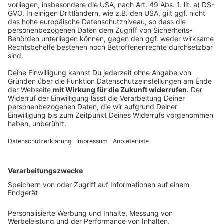
Weitere Meldungen aus Leverkusen
Anzeige
Saisonstart der Bayer Giants am 29.09.
Sperrung der Bahnhöfe in Köln: Wichtige Infos für
Pendler aus Leverkusen
Leverkusen: Hohe Gefängnisstrafen nach
Messerattacke
Anzeige
Anzeige