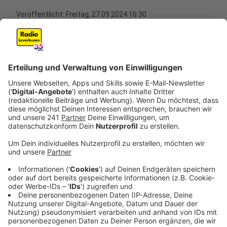
Veröffentlicht:
Freitag, 27.09.2024 16:30
Anzeige
Herbstfest mit Umweltbörse in Wiesdorf
Anzeige
Seit heute Vormittag (27. September 2024) läuft das
Herbstfest in Wiesdorf. Bis Sonntag finden Besucher
in der Fußgängerzone eine Mischung aus Kirmes und
Marktständen. Am Sonntag ist in Wiesdorf
verkaufsoffen und vor der Rathausgalerie gibt es auf
der Umweltbörse Tipps rund um Nachhaltigkeit. Zum
Beispiel kann man sich ans Lenkrad eines e-Busses der
wupsi setzen. Und in der Opladener Bahnstadt gibt es