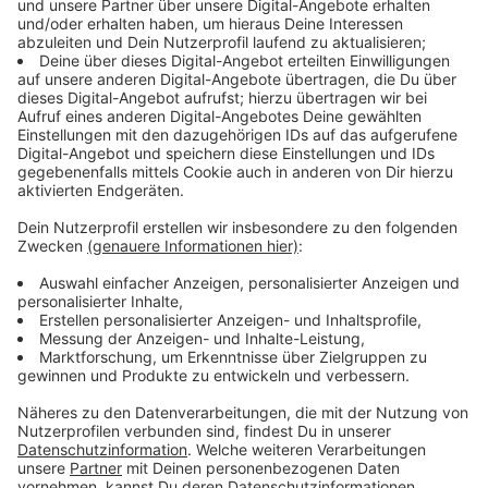
Programm speziell für Jugendliche. Details und
weitere Tipps für euer Wochenende findet ihr in
unserem Veranstaltungskalender auf rl.de!
Anzeige
Naturgut Ophoven und Villa Zündfunke laden
ein
Anzeige
Mit dabei ist unter anderem das NaturGut Ophoven.
Das lädt euch am Samstag (28. September 2024)
außerdem zu seinem eigenen Herbstfest ein. Auf dem
Gelände des NaturGuts gibt es einen Trödelmarkt und
Mitmachaktionen für Kinder. Auch die Villa Zündfunke
lädt morgen zum Tag der offenen Tür ein.