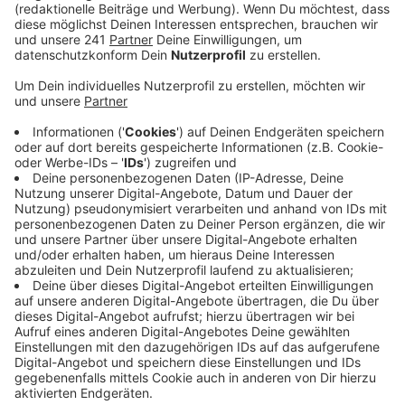
einem vertraulichen Rahmen austauschen können.
Veröffentlicht:
Mittwoch, 17.04.2024 12:03
Anzeige
Außerdem geht es darum, sich gegenseitig Tipps zu
geben und gemeinsam Strategien zu finden, den Alltag
besser zu bewältigen. Die Treffen sollen alle zwei
Wochen In Opladen stattfinden.Das Gründungstreffen
findet am Samstag, den 04. Mai von 15 bis 17 Uhr in
der Tagesstätte des Sozialpsychiatrischen Zentrums
(SPZ), Karlstr. 6, Opladen statt. Anmelden könnt ihr
Euch per Mail an
selbsthilfe2-leverkusen@gmx.de
Anzeige