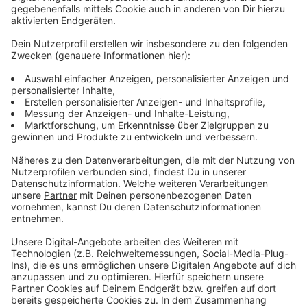
einmal gründlich durchchecken lassen, empfiehlt der
ADAC.
Anzeige
Mehr Nachrichten aus Leverkusen
Anzeige
Leverkusen kämpft um das Hallenbad Bergisch
Neukirchen
Leverkusener Rheinbrücke: Streit um Bauvertrag geht
weiter
Leverkusen: Bauprojekt Fettehenne nimmt Fahrt auf