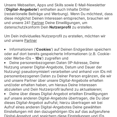
Anzeige
Autobatterien machen bei der Hitze
schlapp
Anzeige
Die hohen Temperaturen haben in der vergangenen
Woche für mehr als 100 zusätzliche ADAC-Einsätze in
und um Leverkusen gesorgt. Landesweit mussten sie
rund 20 Prozent häufiger helfen als noch zwei Wochen
zuvor. Häufigste Ursache war eine schwache oder
defekte Autobatterie. Dahinter folgen Probleme mit
Motor, Kühlung oder Klimaanlage, die bei Hitze
besonders anfällig sind. Wer bald mit dem Auto in den
Urlaub fährt, sollte sein Fahrzeug deshalb vorher noch