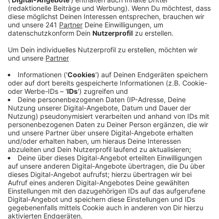
Jugendliche 2 Euro mehr pro Monat zahlen.
Veröffentlicht:
Donnerstag, 15.06.2023 06:44
Anzeige
Für Erwachsener werden 3 und für Familien 7 Euro
zusätzlich fällig. Der Verein hat nach eigenen Angaben
sehr mit den gestiegenen Kosten zu kämpfen, vor
allem für Energie. Dafür habe man im vergangenen Jahr
150.000 Euro mehr ausgeben müssen, hieß es vom
Verein. Der TSV geht davon aus, dass diese
Entwicklung so schnell nicht aufhören wird. Deshalb
will er Geld sparen, unter anderem habe man in allen
Bereichen und Abteilungen den Etat gekürzt.
Anzeige