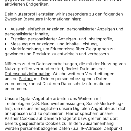
Anzeige
Weitere Meldungen aus Leverkusen
Anzeige
Leverkusen: Schwimmende Solaranlage auf Dhünn-
Talsperre?
Müllabfuhr in Leverkusen soll nachhaltiger werden
Leverkusen: Beleuchtung am Opladener Bahnhof noch
ausbaufähig
Anzeige