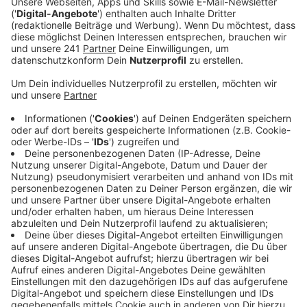
Stadt. Alleine im ersten Halbjahr 2022 hat es 251
Ermittlungsverfahren im Baugewerbe unserer
Region gegeben – im Vorjahreszeitraum waren es
nur knapp 200.
Veröffentlicht:
Freitag, 03.02.2023 16:00
Anzeige
Die Schadenssumme liegt bei rund 146.000 Euro. Und
die aufgedeckten Fälle seien nur die Spitze des
Eisbergs, so die Gewerkschaft. Gerade jetzt in Zeiten
hoher Inflation, Material- und Energiekosten würden
diejenigen, die sowieso schon unseriös arbeiten, zu
neuen Tricksereien greifen, heißt es. Die Gewerkschaft
wünscht sich deshalb auch ein öffentlich einsehbares
Register, das Betriebe auflistet, die bereits
aufgefallen sind.