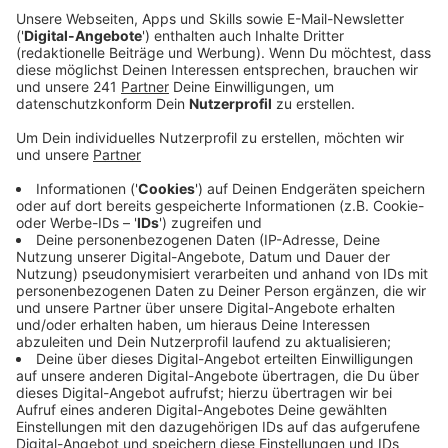
wichtig solche Kontrollen sind.
Veröffentlicht:
Donnerstag, 22.12.2022 14:27
Anzeige
Drei illegal aufgestellte Geldspielgeräte, zwei illegale
Wettterminals und 17 Dosen nichtversteuerter
Wasserpfeiffentabak – das haben die rund 40
Einsatzkräfte gestern bei der Razzia beschlagnahmt.
Außerdem gab es neun Strafanzeigen – unter anderem
wegen Steuervergehen, illegalem Glücksspiel sowie
Handel und Besitz von Betäubungsmitteln. In 40
weiteren Fällen wird jetzt wegen
Ordnungswidrigkeiten ermittelt. Der Einsatz ging bis in
die späten Abendstunden – und wird nicht der letzte
dieser Art gewesen sein, so die Stadt. Man werde
auch weiterhin genau hinsehen und Verstößen gegen