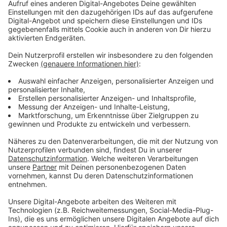
Gründe für Zunahme unklar
Anzeige
Konkrete Zahlen oder eine Aussage, woran die
vermehrten Fälle liegen, kann die Wupsi nicht nennen.
Bei über 440 Mitarbeitenden im Fahrdienst sind viele
Situationen sehr individuell, heißt es.
Anzeige
Weitere Meldungen aus Leverkusen
Anzeige
Finanzkrise Leverkusen: Sparen bei den
Langzeitarbeitslosen?