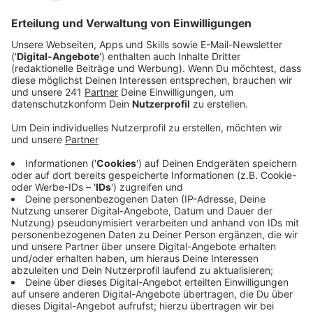
Veröffentlicht:
Donnerstag, 03.07.2025 07:21
Anzeige
Auch in den Bussen der Wupsi können die
Mitarbeitenden feststellen, dass die gegenseitige
Rücksichtnahme zurückgeht. Es kommt regelmäßig zu
Vorfällen, wo die Busfahrerinnen und -fahrer beleidigt
werden oder Fahrgäste sich weigern, die Busse zu
verlassen, sagt die Wupsi. Viele Konflikte lassen sich
vor Ort regeln, aber circa ein Mal im Monat kommt es
laut der Wupsi zu Vorfällen, zu denen dann auch die
Polizei dazu geholt werden muss.
Anzeige