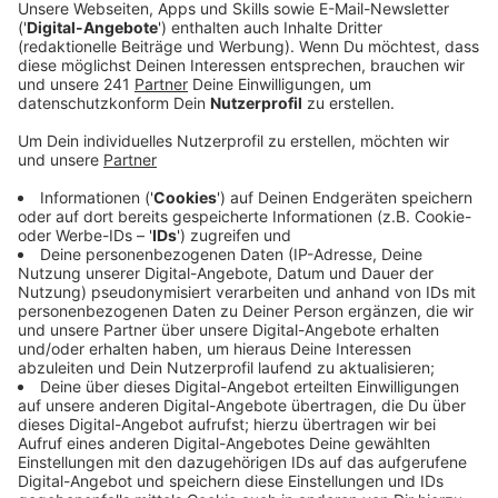
Gesetzlicher Schutz: Händlerkontakt oft
besser als Käuferschutz
Anzeige
Die Verbraucherzentrale Leverkusen betont:
Käuferschutzprogramme sind freiwillige Angebote der
Bezahldienste. Sie ersetzen nicht die gesetzlichen
Verbraucherrechte. In vielen Fällen sei es besser, sich
direkt an den Händler zu wenden, denn das Gesetz
biete umfassenden Schutz. Dennoch gebe es auch
hier eine Falle: Selbst wenn ein Zahlungsdienstleister
das Geld erstatte, könne der Händler es trotzdem
wieder einfordern. Der Kaufvertrag habe nämlich
rechtlich Vorrang vor den Regeln des Anbieters.