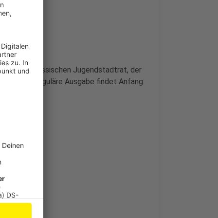
 Jahr den klassischen Jugendstadtrat, der
 Die nächste reguläre Ausgabe findet Anfang
n