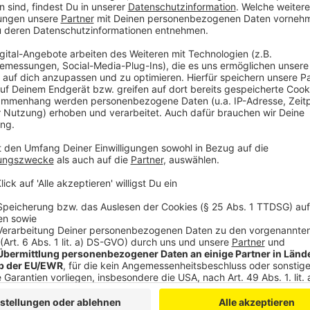
Nächster regulärer Jugendstadtrat
Anzeige
Der internationale Jugendstadtrat ersetzt in diesem
seit ein paar Jahren in Leverkusen organisiert wird.
2026 statt.
Anzeige
Weitere Meldungen aus Leverkusen
Anzeige
Spende für Frauenhaus und Frauennotruf Leverkusen
Para-Athlet Markus Rehm erhält Leverkusener Löwe