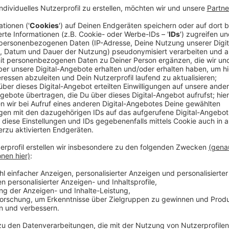
Junge Menschen, die sich für Politik interessieren:
in dieser Woche hier in der Stadt. Leverkusener Juge
Menschen aus unseren Partnerstädten Oulu in Finnlan
Teilnehmenden sind in ihren Städten im Jugendstadtr
Anzeige
Programm für die kommenden Tage
Anzeige
Bis Donnerstag tauschen sie sich zum Beispiel darüb
und sie erarbeiten gemeinsam Vorschläge für die Pol
wie eine Führung durch die BayArena.
Anzeige