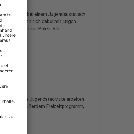
 darum geht es bei einem Jugendaustausch
ndliche treffen sich dabei mit jungen
d und Racibórz in Polen. Alle
at aktiv.
er aus, wie die Jugendstadträte arbeiten
itik. Es gibt außerdem Freizeitprogramm,