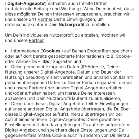
Veröffentlicht:
Montag, 03.04.2023 11:47
Anzeige
Diesen Monat werden 13 Prüflinge ihre Jagdprüfung
ablegen, zwei davon sind Frauen. Laut Leverkusener
Jägerschaft reizt viele Jung-Jäger das intensive
Naturerlebnis. Für Frauen sei oft die Jagdhunde-
Ausbildung ein Anreiz. Ab Mai beginnen die Jäger in
unserer Stadt wieder, Rehböcke und junge, weibliche
Rehe zu jagen. Gleichzeitig beginnt aber auch die
Arbeit als Rehkitz-Retter. Sie suchen in Teams Wiesen
ab, die bald gemäht werden. Mithilfe von Drohnen
suchen sie dabei nach jungen Rehkitzen, damit die
nicht von Mähwerk getötet werden.