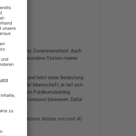
 Station
die erfolgreiche Zusammenarbeit. Auch
r eine ganz besondere Station meiner
ärte er.
lobt Frimpong und hebt seine Bedeutung
r unserer Double-Mannschaft, er hat sich
tungen zu einem Publikumsliebling
eague beim FC Liverpool beweisen. Dafür
ch festgeschriebene Ablöse von rund 40