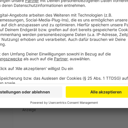
Anzeige
Mehr Nachrichten aus Leverkusen
Anzeige
Wechsel von Leverkusens Tah zum FC Bayern offiziel
Die Olympischen Spiele sollen auch nach Leverkus
European Darts Open in Leverkusen
Anzeige