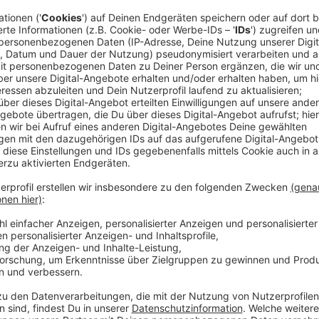
Abschied von Leverkusen: Eine besondere
Anzeige
Bayer 04 Leverkusen bedankt sich bei Frimpong für 
der 24-Jährige zeigt sich emotional: „Leverkusen wa
Karriere. Ich werde immer ein Leverkusener sein“, erkl
Simon Rolfes, Geschäftsführer Sport bei Bayer 04, 
für das Team hervor: „Jerry war ein zentraler Spiele
mit seiner speziellen Art und dank seiner guten Leis
entwickelt. Jetzt will er sich auch in der Premier L
wünschen wir ihm viel Glück.“
Laut dem Kicker
kassiert Leverkusen eine vertragli
Millionen Euro.