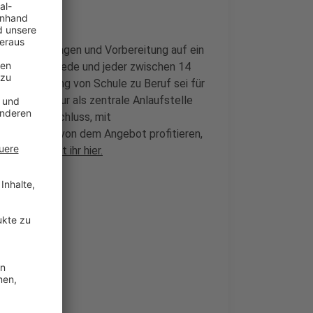
ng von Unterlagen und Vorbereitung auf ein
e kann sich jede und jeder zwischen 14
 Der Übergang von Schule zu Beruf sei für
berufsagentur als zentrale Anlaufstelle
ne Schulabschluss, mit
gung könnten von dem Angebot profitieren,
kusen kommt ihr hier.
kusen