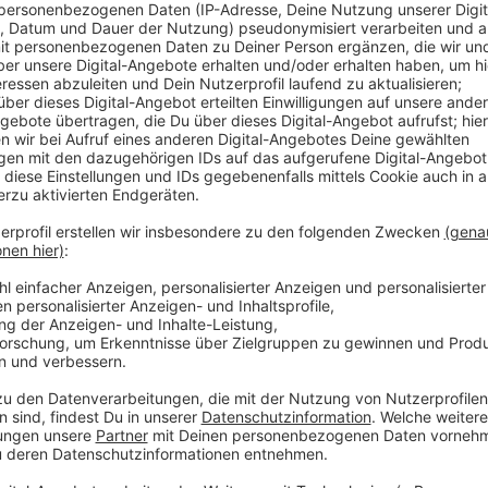
Anzeige
Gezieltes Bewerbungstraining, Hilfe bei der Erstellu
mögliches Vorstellungsgespräch. Diese Hilfsangebot
und 27 Jahren bei der Jugendberufsagentur einholen.
viele eine herausfordernde Phase, bei der die Jugend
gut unterstützen kann. Insbesondere Jugendliche oh
Migrationshintergrund oder mit sozialer Benachteili
so die Berufsagentur.
Zur Berufsjugendagentur Lever
Anzeige
Weitere Meldungen aus Leverkusen
Anzeige
Drogenhandel: Polizei durchsucht Wohnung in Lever