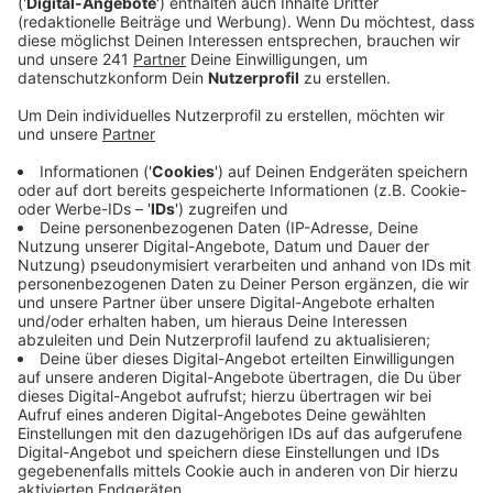
Veröffentlicht:
Donnerstag, 13.07.2023 06:35
Anzeige
Vor allem die Gruppen in Lützenkirchen, Opladen, Bürrig
und Hitdorf würden sich über interessierte
Jugendliche freuen. Insgesamt sind 155 Jugendliche in
acht Gruppen der Freiwilligen Feuerwehr Leverkusen
aktiv. Während der Pandemie sind zwar einige
Mitglieder ausgeschieden, es kamen aber genug Neue
nach, sagt der stellvertretende Wart. In Wiesdorf
gründet sich jetzt noch eine neue Jugendgruppe,
Jugendliche aus Wiesdorf und Manfort
sind herzlich
eingeladen, sich anzumelden.
Anzeige