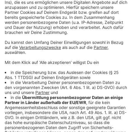
Anzeige
Weitere Meldungen aus Leverkusen
Anzeige
Verbraucherzentrale mahnt: Gehwege bei Schnee und
Eis räumen!
Heute kein Präsenzunterricht an Leverkusener
Schulen
Übernahme des Remigiuskrankenhauses bestätigt
Anzeige