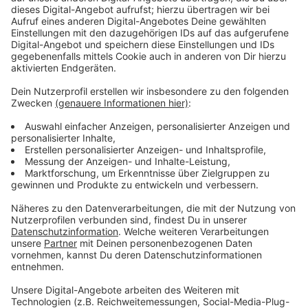
finden.
Anzeige
Polizei hofft auf Handyvideos von Zeugen
Anzeige
Dazu setzt sie auf Bilder aus Überwachungskameras,
die die Täter aufgenommen haben. Die Polizei hofft
außerdem auf weiteres Videomaterial von Zeugen, die
Teile des Überfalls mit ihrem Handy gefilmt haben
sollen. Diese Videos seien bislang aber wohl nicht bei
der Polizei angekommen, so der Moderator der
Sendung, Rudi Cerne, im Gespräch mit Radio
Leverkusen. Diese Menschen wollen die Ermittler
heute in der Sendung gezielt ansprechen.