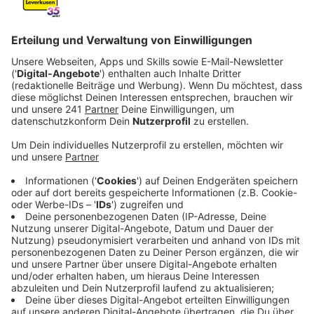
um 20:15.
Veröffentlicht:
Mittwoch, 17.01.2024 06:05
Anzeige
Am 22. März vergangenen Jahres hatten zwei
maskierte Männer das Geschäft in der Innenstadt
betreten, anschließend bedrohten sie die beiden
Angestellten mit einer Schusswaffe. Die schrien und
machten damit Passanten vor dem Laden auf sich
aufmerksam, welche die Polizei riefen.
Währenddessen schlugen die Unbekannten auf die
Mitarbeiterinnen ein und liefen mit ihrer Beute auf die
Straße zu einem weißen Auto, in dem ein weiterer
mutmaßlicher Komplize wartete. Bis jetzt ist der Fall
ungelöst. Die Polizei will jetzt die die ZDF-Sendung
dazu nutzen, mögliche Hinweise zu den Tätern zu