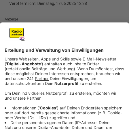
Veröffentlicht:
Dienstag, 17.06.2025 12:38
Anzeige
Auch Männersachen und Hygieneartikel
benötigt
Anzeige
Auch Männersachen sowie ungebrauchte
Hygieneartikel sind generell gern gesehen.
Seniorenkleidung hingegen könne man nicht
gebrauchen, heißt es. Der Kältegang hat eine Liste mit
Sachen zusammengestellt, die gesucht werden –
auch zu den Größen findet ihr Angaben. Bitte gebt aber
in jedem Fall nur intakte und gewaschene Kleidung ab.
Es gibt zwei Sammeltermine, am 05. Juli und am 02.