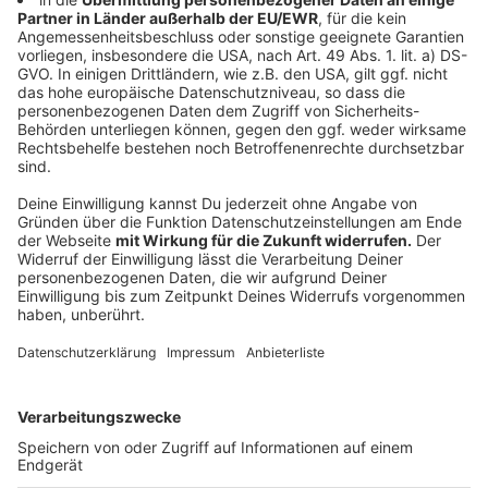
- Hüte, Caps, Gürtel, Sonnenbrillen
- Rucksäcke, Bauchtaschen
-
Hygieneartikel:
Duschgel, Deo, Rasierschaum,
Einwegrasierer
Anzeige
Weitere Meldungen aus Leverkusen
Anzeige
Nimmt Bayer zu viel Einfluss auf Bayer Leverkusen?
Radweg an B8 nach Leverkusen wird später fertig
Neues Programm der Leverkusener
Jugendkunstgruppen