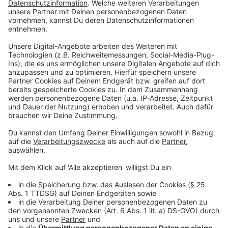
- Sneaker, Sandaletten, Sandalen, Ballerinas und
diesmal auch schicke Schuhe mit Absatz
- Hüte, Caps, Gürtel, Sonnenbrillen
- Handtaschen Rucksäcke, Bauchtaschen
- Schmuck, Haarschmuck, dekorative Kosmetik (bitte
auf Verwendbarkeit achten!), Damenhygieneartikel von
Duschgel über Deo bis hin zu Slipeinlagen und Co.
- Alles Weitere, was ihr mit Weiblichkeit verbindet
Herrenbekleidung Gr. 50-64, Herrenschuhe Gr. 40-
50
- T-Shirts, Tops, Hemden, Jeansjacken
- Shorts, Bermudas, Cargos, Jeans
- Sneaker, Sandalen