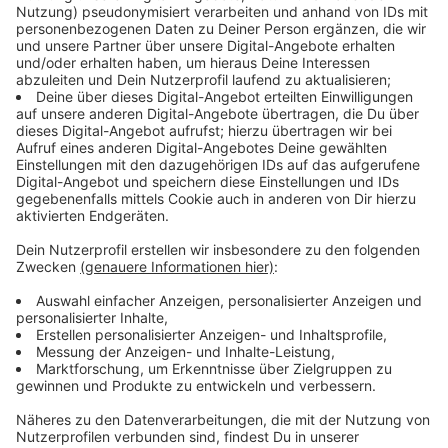
August, jeweils ab 10 Uhr 30 im Garagenhof
Zündhütchenweg.
Anzeige
Das wird gesucht
Anzeige
Damenbekleidung Gr. 36-48, Damen Schuhe 38-41
- Tops, T-Shirts, leichte Blusen, leichte Strickjacken,
Jeansjacken
- Shorts & Bermudas, Jeans, Leggins, Radlerhosen,
Caprihosen
- Kleider, Röcke