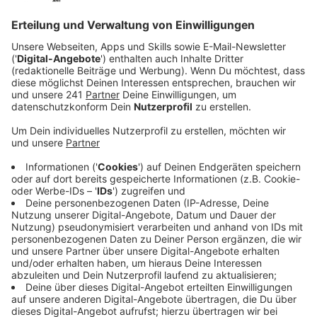
Veröffentlicht:
Montag, 30.09.2024 15:44
Anzeige
Der Kältegang Leverkusen ist dringend auf der Suche
nach einem Vereinsheim, das er als Stammsitz nutzen
kann. Als Standort kommen die Stadtteile Wiesdorf,
Manfort, Küppersteg, Alkenrath oder Opladen infrage.
Der Kältegang wünscht sich, möglichst nah am
Marktplatz Wiesdorf zu sein. Ideal wäre ein altes
Hotel, eine Metzgerei oder eine Gastronomie mit einer
Küche.
Anzeige
Anforderungen an das Vereinsheim