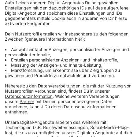
Anzeige
Damit der Betrieb funktioniert, sind Parkplätze vor der
Tür wichtig. Im Innenraum braucht der Verein unter
anderem eine Art Gastraum, Platz für Duschen,
Wasch- und Trockenmaschinen, ein Kühlhaus und
mehrere Räume zur Lagerung, für Besprechungen oder
für Büros. Wer helfen kann, darf gern direkt den
Kältegang kontaktieren.
Hier erreicht ihr den Kältegang:
aj@mihev.de
und 0178
3039521.
Anzeige
Mehr Meldungen aus Leverkusen