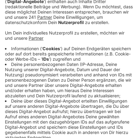
mit Karneval bei uns registriert. Letztes Jahr sind
es noch 76 gewesen.
Veröffentlicht:
Mittwoch, 21.02.2024 15:53
Anzeige
Besonders die Zahl der Taschendiebstähle ist
gestiegen – 14 Mal haben Diebe in der Menge
zugegriffen. Sieben Raubdelikte hat die Polizei
verzeichnet, und 58 Körperverletzungen. Vier Mal
haben Jecke Widerstand gegen Polizeibeamte oder
Ordnungskräfte geleistet. Größere Zwischenfälle hat
es an Karneval bei uns nicht gegeben. Bei den
Karnevalszügen in Hitdorf, Schlebusch, Lützenkirchen,
Opladen und Wiesdorf haben weit über 100.000
Menschen meist fröhlich zusammen gefeiert.