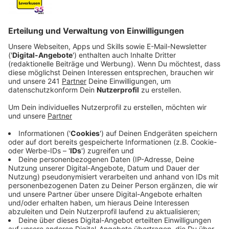
Veröffentlicht:
Freitag, 11.04.2025 15:01
Anzeige
Kontrollen im Frischebereich
Anzeige
Jetzt meldet sich der Hausleiter der Leverkusener
Filiale zu Wort – und versichert: „Die Kunden können
bei uns bedenkenlos einkaufen.“ Täglich werde bei
Kaufland in Leverkusen die Filiale auf Sauberkeit und
Hygiene kontrolliert – besonders in den
Frischebereichen, heißt es. 2023 seien die kompletten
Kälteanlagen erneuert worden, dieses Jahr gehe es an
den Austausch der Bedientheken und die Sanierung
des Parkdecks.