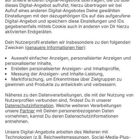
Anzeige
Unabhängige Institute für Kontrolle der
Hygiene
Anzeige
Regelmäßig gebe es zudem eine umfassende
Grundreinigung der Filiale. Nach der Recherche will
Kaufland außerdem bundesweit auf externe und
unabhängige Institute setzen, die die
Hygienekontrollen übernehmen. Die jüngsten Bilder aus
seinen Filialen tue dem Unternehmen weh und mache
betroffen, heißt es in einem Pressestatement. Die
Filiale in Leverkusen ist bei der Recherche von Stern
und RTL nicht untersucht worden.