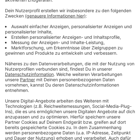
Weitere Meldungen aus Leverkusen
Anzeige
Leverkusen: Elternrat darf keine Erzieher einstellen
Leverkusener Chempark: "Brückenstrompreis jetzt!“
Leverkusen bekommt Geld für Flüchtlinge
Anzeige