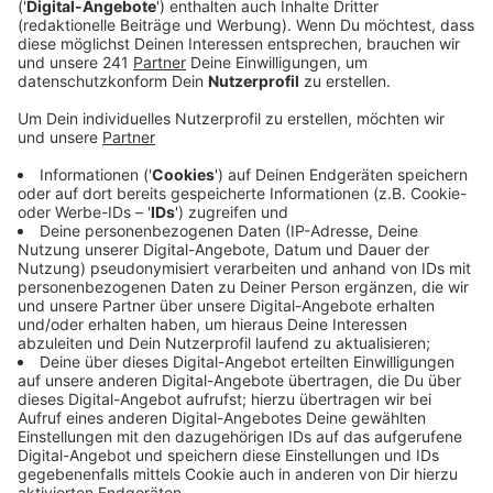
Anzeige
Kooperation mit Thyssengas
Anzeige
Currenta arbeitet dafür mit Thyssengas zusammen,
die eine bisherige Erdgasleitung auf Wasserstoff
umstellen wollen. Sogenannter Grüner Wasserstoff ist
als Energielieferant sauberer und prinzipiell leichter
transportierbar, Currenta will für die effizienteste
Nutzung des Wasserstoffs auch die Infrastruktur des
Chemparks bald verändern.
Anzeige