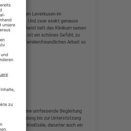
en im Klinikum Leverkusen im
im Jahr zuvor. Und zwar exakt genauso
lt erblickt. Damit hält das Klinikum seinen
 knackt. „Es ist ein schönes Gefühl, zu
gleichzeitig familienfreundlichen Arbeit so
e.
ind-Zentrum eine umfassende Begleitung
r die Entbindung bis zur Unterstützung
ünf moderne Kreißsäle, darunter auch ein