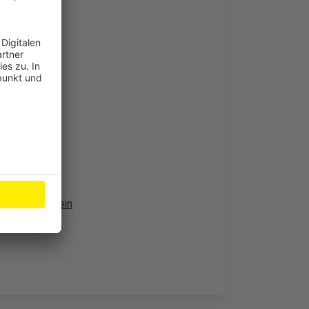
n
sdiskussion ein