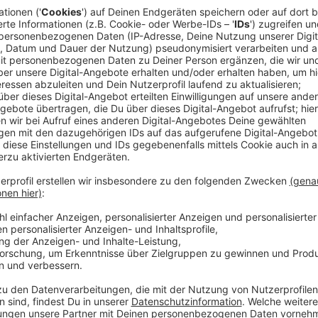
Trotz bundesweit zurückgehender Geburtenrate wurd
vergangenen Jahr genauso viele Babys geboren, wie 
viele. 2.178 Neugeborene haben hier das Licht der We
Geburtenrekord, den es seit dem Jahr 2020 jedes Jahr
sehen, dass wir mit unserer hochprofessionellen und 
erfolgreich sind“, heißt es von der leitenden Hebamm
Anzeige
Unterstützung am Klinikum
Anzeige
Das Klinikum Leverkusen bietet in seinem Mutter-K
der werdenden Eltern – von der Schwangerschaft übe
nach der Geburt. Für Entbindungen hat das Klinikum f