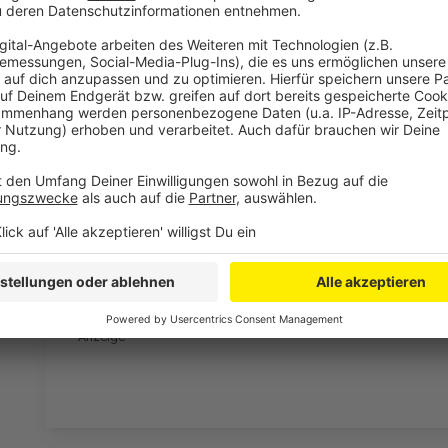
Bayer 04-Kreißsaal.
Anzeige
Weitere Meldungen aus Leverkusen
Anzeige
Mehr Pflegerinnen und Pfleger arbeiten in Leverkuse
Mehrere Unfälle auf Leverkusener Autobahnen
Frauenring lädt Bundestagskandidierende zur Podium
Anzeige