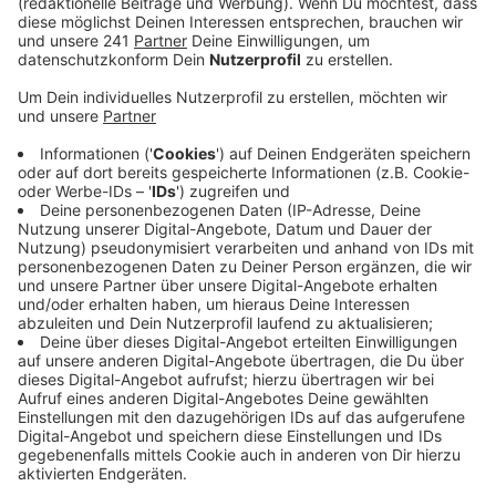
Großkrankenhäuser, kurz AKG.
Veröffentlicht:
Freitag, 27.12.2024 11:33
Anzeige
Dort haben sich insgesamt 30 große Krankenhäuser
aus ganz Deutschland zusammengeschlossen, um eine
gemeinsame politische Stimme zu haben. Das Klinikum
in Schlebusch soll im Sinne der Krankenhausreform in
den nächsten Jahren auch ausgebaut werden und
möglichst viele Menschen in unserer Region
versorgen.
Anzeige
Mehr News aus Leverkusen