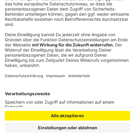
Leverkusener Bäume leiden unter Klimawandel
Leverkusener können sich wieder fürs Stadtradeln
anmelden
Anzeige
Anzeige
Anzeige
Anzeige