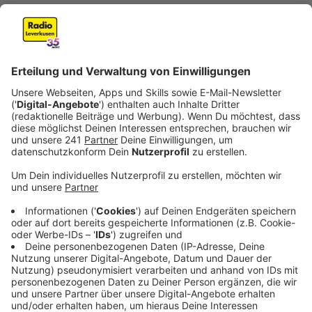
Veröffentlicht:
Dienstag, 21.03.2023 17:56
Anzeige
Die sucht weiterhin nach dem Täter und appelliert:
Wem so ein Übergriff passiert, sollte sofort die 110
wählen, und nicht erst zur Wache fahren – das gilt
auch, falls man einen Übergriff beobachtet. Nur, wenn
schnell reagiert werde, hätten Polizisten eine Chance,
den Täter noch in der Nähe des Tatorts zu schnappen.
Anzeige
Täter schlug zuletzt am Freitag zu
Anzeige