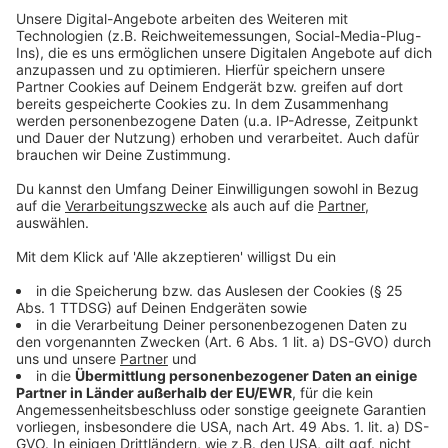
Er soll etwa 1,70 bis 1,75 Meter groß sein
Er wird als schlank und eher sportlich beschrieben
Mehrfach war von blonden Haaren die Rede
Im jüngsten Fall wurde gesagt, der Mann habe
eine schwarze College-Jacke mit heller Rücken-
Aufschrift getragen, dazu eine dunkle Cargohose
und schwarze Schuhe.
Anzeige
Weitere Meldungen aus Leverkusen
Anzeige
Suchtberatung Leverkusen hat immer öfter mit
Mediensucht zu tun