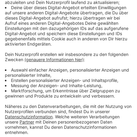
Am Freitag hatte der Unbekannte zuletzt eine Frau an
ihrem Auto belästigt. Die Polizei weiß bislang von
mehreren Angriffen auf Frauen und auch Kinder in
Quettingen, Lützenkirchen und Opladen. Die Polizei
bittet dringend mögliche Opfer und Zeugen, sich zu
melden.
Anzeige
Täterbeschreibung
Anzeige
Der Angreifer soll oft in einem schwarzen Hoodie
unterwegs sein und dessen Kapuze ins Gesicht
gezogen haben
Er wird als circa 18 Jahre alt beschrieben