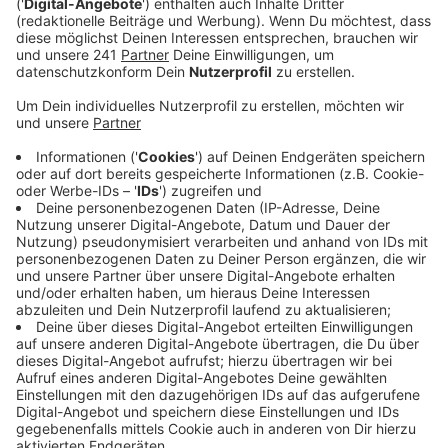
Veröffentlicht:
Donnerstag, 22.05.2025 14:19
Anzeige
Übernahme von Kodi
Anzeige
Ein Investoren-Konsortium soll die übrigen 150 Filialen
unter dem bisherigen Namen weiterführen, das betrifft
auch die anderen Kodi-Filialen bei uns in der Stadt. Die
stehen in Opladen, Schlebusch und Rheindorf.
Anzeige
Weitere Meldungen aus Leverkusen