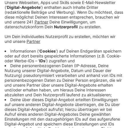
die Stadt auf unsere Nachfrage mit.
Veröffentlicht:
Mittwoch, 03.09.2025 11:34
Anzeige
Insgesamt sind bei uns in der Stadt rund 124.000
Menschen wahlberechtigt. Darunter sind über 3000
Erstwähler. Wer noch per Briefwahl wählen möchte,
kann die Unterlagen zum Beispiel online beantragen.
Der Wahlbrief muss dann spätestens bis zum Wahltag,
am 14. September um 16 Uhr bei der Stadt
eingegangen sein. Alternativ könnt ihr auch direkt vor
Ort im Briefwahlbüro in der Hauptstraße 137
wählen. Alles zur Briefwahl könnt ihr auch nochmal
hier
nachlesen.
Anzeige