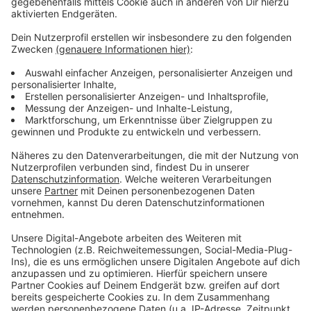
Weitere Meldungen aus Leverkusen
Anzeige
Inklusion bei der Kommunalwahl in Leverkusen
Neues Wehrdienst-Modell: Was das für Leverkusen
bedeutet
Leverkusen: Bayer 04 Frauen starten mit
Rekordkulisse
Anzeige