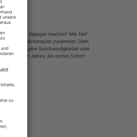
d was kann man dagegen machen? Alle fünf
enannten Lärmaktionsplan zusammen. Darin
cht wird, geringere Geschwindigkeiten oder
itte nächsten Jahres. Als ersten Schritt