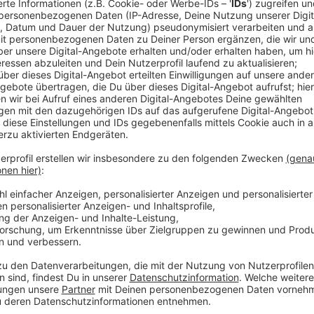
Anzeige
Wo bei uns in der Stadt ist es besonders laut – un
Jahre überprüft die Stadt das und fasst es im so g
steht dann zum Beispiel, wo leiserer Asphalt gebrau
Kreisverkehre. Fertig sein soll der Plan spätestens M
hat die Stadt jetzt Lärmkarten erstellt.
Die Lärmkarte findet ihr hier
Anzeige
Mehr Meldungen aus Leverkusen
Anzeige