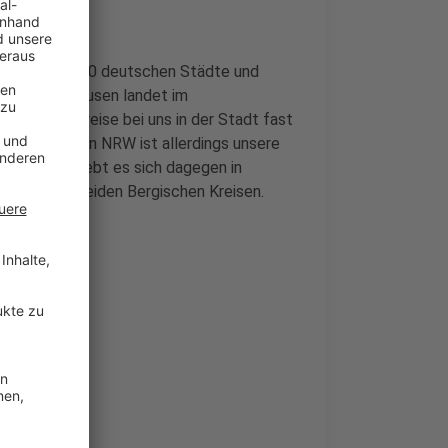
en für alle 400 deutschen Städte und
ebnis: Leverkusen landet im
iegen die Preise bei uns in der Stadt fast
adt bei uns in NRW ist allerdings unsere
 Günstiger lebt es sich dagegen in
piel in den beiden Bergischen Kreisen.
n
len