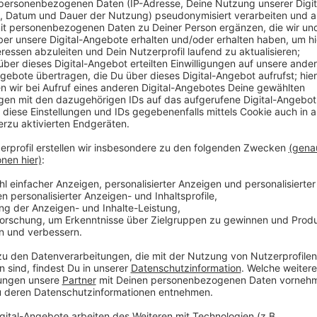
Anzeige
Das Wirtschaftsinstitut hat die Lebenshaltungskost
Kreise ermittelt und miteinander verglichen. Das Erg
deutschlandweiten Vergleich auf Platz 81. Demnach l
zwei Prozent über dem Durchschnitt. Die teuerste St
Nachbarstadt Köln, gefolgt von Düsseldorf und Bonn.
ländlicheren Bereichen rund um Leverkusen, zum Beis
Anzeige
Mehr Meldungen aus Leverkusen
Anzeige
Schwangere Frau in Leverkusen-Rheindorf erstoche
Opladen Plus ärgert sich über Leverkusener Baustel